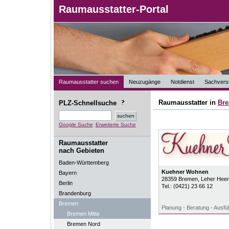
Raumausstatter-Portal
Raumausstatter suchen
Neuzugänge
Notdienst
Sachverst
Raumausstatter in
Br
PLZ-Schnellsuche
Google Suche
Erweiterte Suche
Raumausstatter
nach Gebieten
Baden-Württemberg
Kuehner Wohnen
Bayern
28359
Bremen
, Leher Hee
Berlin
Tel.:
(0421) 23 66 12
Brandenburg
Bremen
Planung - Beratung - Ausf
Bremen Mitte
Bremen Nord