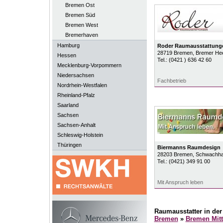
Bremen Ost
Bremen Süd
Bremen West
Bremerhaven
Hamburg
Roder Raumausstattung
28719
Bremen
, Bremer He
Hessen
Tel.:
(0421 ) 636 42 60
Mecklenburg-Vorpommern
Niedersachsen
Fachbetrieb
Nordrhein-Westfalen
Rheinland-Pfalz
Saarland
Sachsen
Sachsen-Anhalt
Schleswig-Holstein
Thüringen
Biermanns Raumdesign
28203
Bremen
, Schwachha
Tel.:
(0421) 349 91 00
Mit Anspruch leben
Raumausstatter in de
Bremen
»
Bremen Mitt