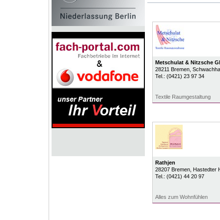
Metschulat & Nitzsche 
28211
Bremen
, Schwachha
Tel.:
(0421) 23 97 34
Textile Raumgestaltung
Rathjen
28207
Bremen
, Hastedter 
Tel.:
(0421) 44 20 97
Alles zum Wohnfühlen