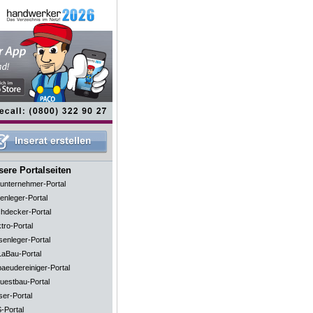
ere Portalseiten
unternehmer-Portal
enleger-Portal
hdecker-Portal
tro-Portal
senleger-Portal
aBau-Portal
aeudereiniger-Portal
uestbau-Portal
ser-Portal
-Portal