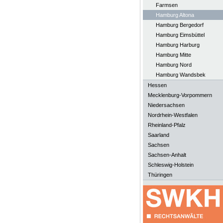
Farmsen
Hamburg Altona
Hamburg Bergedorf
Hamburg Eimsbüttel
Hamburg Harburg
Hamburg Mitte
Hamburg Nord
Hamburg Wandsbek
Hessen
Mecklenburg-Vorpommern
Niedersachsen
Nordrhein-Westfalen
Rheinland-Pfalz
Saarland
Sachsen
Sachsen-Anhalt
Schleswig-Holstein
Thüringen