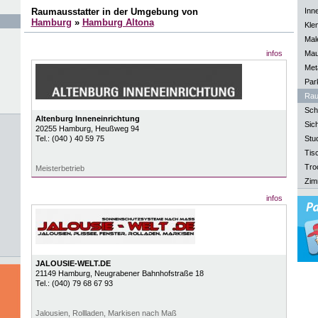
Raumausstatter in der Umgebung von
Inn
Hamburg
»
Hamburg Altona
Kle
Mal
infos
Mau
Meta
Park
Rau
Sch
Altenburg Inneneinrichtung
Sich
20255
Hamburg
, Heußweg 94
Tel.:
(040 ) 40 59 75
Stu
Tisc
Tro
Meisterbetrieb
Zim
infos
JALOUSIE-WELT.DE
21149
Hamburg
, Neugrabener Bahnhofstraße 18
Tel.:
(040) 79 68 67 93
Jalousien, Rollladen, Markisen nach Maß