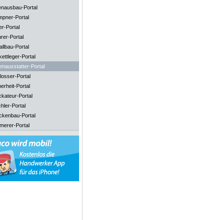
enausbau-Portal
mpner-Portal
er-Portal
rer-Portal
llbau-Portal
ettleger-Portal
mausstatter-Portal
losser-Portal
erheit-Portal
ckateur-Portal
hler-Portal
ckenbau-Portal
merer-Portal