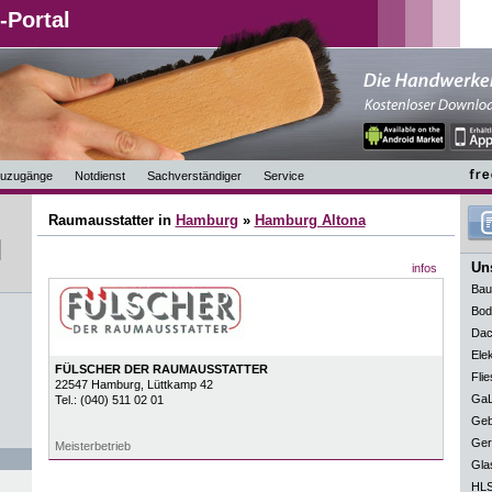
-Portal
uzugänge
Notdienst
Sachverständiger
Service
Raumausstatter in
Hamburg
»
Hamburg Altona
Uns
infos
Bau
Bod
Dac
Elek
FÜLSCHER DER RAUMAUSSTATTER
Flie
22547
Hamburg
, Lüttkamp 42
GaL
Tel.:
(040) 511 02 01
Geb
Ger
Meisterbetrieb
Gla
HLS