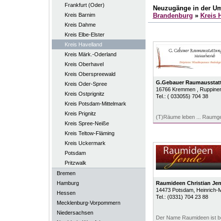
Frankfurt (Oder)
Neuzugänge in der U
Kreis Barnim
Brandenburg
»
Kreis 
Kreis Dahme
Kreis Elbe-Elster
Kreis Havelland
Kreis Märk.-Oderland
Kreis Oberhavel
Kreis Oberspreewald
G.Gebauer Raumausstat
Kreis Oder-Spree
16766
Kremmen
, Ruppiner
Kreis Ostprignitz
Tel.:
( 033055) 704 38
Kreis Potsdam-Mittelmark
Kreis Prignitz
(T)Räume leben ... Raumges
Kreis Spree-Neiße
Kreis Teltow-Fläming
Kreis Uckermark
Potsdam
Pritzwalk
Bremen
Hamburg
Raumideen Christian Je
14473
Potsdam
, Heinrich-
Hessen
Tel.:
(0331) 704 23 88
Mecklenburg-Vorpommern
Niedersachsen
Der Name Raumideen ist b