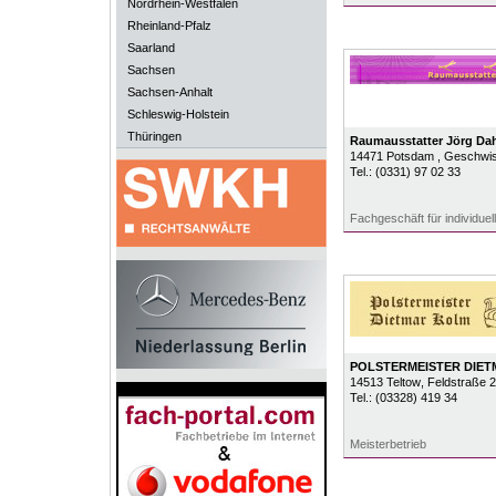
Nordrhein-Westfalen
Rheinland-Pfalz
Saarland
Sachsen
Sachsen-Anhalt
Schleswig-Holstein
Thüringen
Raumausstatter Jörg Dah
14471
Potsdam
, Geschwis
Tel.:
(0331) 97 02 33
Fachgeschäft für individu
POLSTERMEISTER DIE
14513
Teltow
, Feldstraße 
Tel.:
(03328) 419 34
Meisterbetrieb