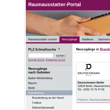
Raumausstatter-Portal
Raumausstatter suchen
Neuzugänge
Notdienst
Sachverst
Neuzugänge in
Brand
PLZ-Schnellsuche
Google Suche
Erweiterte Suche
Neuzugänge
nach Gebieten
Baden-Württemberg
Deutschmann Berlin
Bayern
10829
Berlin
, Naumannstra
Berlin
Tel.:
(030) 76 76 47 66
Brandenburg
Brandenburg an der Havel
Polsterei, Raumausstattung
Cottbus
Dahme/Spreewald