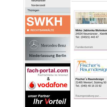
Neumünster
Norderstedt
Thüringen
Mirko Jablonka Wohnko
24534
Neumünster
, Klein
Tel.:
(04321) 443 47
Familienbetrieb
Fischer´s Raumdesign
21465
Wentorf
, Südring 50
Tel.:
(040) 40 16 15 92
Raumgestaltung pur...