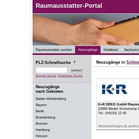
Raumausstatter-Portal
Raumausstatter suchen
Neuzugänge
Notdienst
Sachverst
Neuzugänge in
Schles
PLZ-Schnellsuche
Google Suche
Erweiterte Suche
Neuzugänge
nach Gebieten
Baden-Württemberg
K+R DEKO GmbH Raumau
Bayern
22880
Wedel
, Kronskamp 
Berlin
Tel.:
(04103) 12 40
Brandenburg
Bremen
Verantwortungsvoll, professi
Hamburg
Hessen