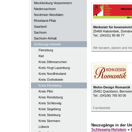
Mecklenburg-Vorpommern
Niedersachsen
Nordrhein-Westfalen
Rheinland-Pfalz
Saarland
Werkstatt für Inneneinri
25469
Halstenbek
, Domän
Sachsen
Tel.:
(04101) 85 86 77
Sachsen-Anhalt
Schleswig-Holstein
Wir beraten, planen und mo
Flensburg
Kiel
Kreis Dithmarschen
Kreis Hzgt Lauenburg
Kreis Nordfriesland
Kreis Ostholstein
Kreis Pinneberg
Wohn-Design Romantik
Kreis Plön
25451
Quickborn
, Bernstorf
Tel.:
(04106) 765 93 00
Kreis Rendsburg
Kreis Schleswig
Fachbetrieb
Kreis Segeberg
Kreis Steinburg
Kreis Stormarn
Neuzugänge in der U
Lübeck
Schleswig-Holstein
»