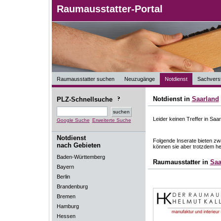
Raumausstatter-Portal
Raumausstatter suchen
Neuzugänge
Notdienst
Sachverst
Notdienst in
Saarland
PLZ-Schnellsuche
Leider keinen Treffer in Saar
Google Suche
Erweiterte Suche
Notdienst
Folgende Inserate bieten zwa
nach Gebieten
können sie aber trotzdem he
Baden-Württemberg
Raumausstatter in
Saa
Bayern
Berlin
Brandenburg
Bremen
Hamburg
Hessen