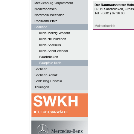
Mecklenburg-Vorpommern
Der Raumausstatter Hel
Niedersachsen
66119
Saarbrücken
, Gross
Tel.:
(0681) 87 26 88
Nordrhein-Westfalen
Rheinland-Pfalz
Meisterbetrieb
Saarland
Kreis Merzig-Wadern
Kreis Neunkirchen
Kreis Saarlouis
Kreis Sankt Wendel
Saarbrücken
Saarpfalz-Kreis
Sachsen
Sachsen-Anhalt
Schleswig-Holstein
Thüringen