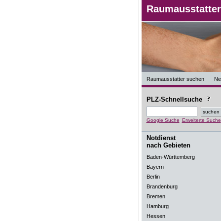
Raumausstatter
Raumausstatter suchen
Ne
PLZ-Schnellsuche
Google Suche
Erweiterte Suche
Notdienst
nach Gebieten
Baden-Württemberg
Bayern
Berlin
Brandenburg
Bremen
Hamburg
Hessen