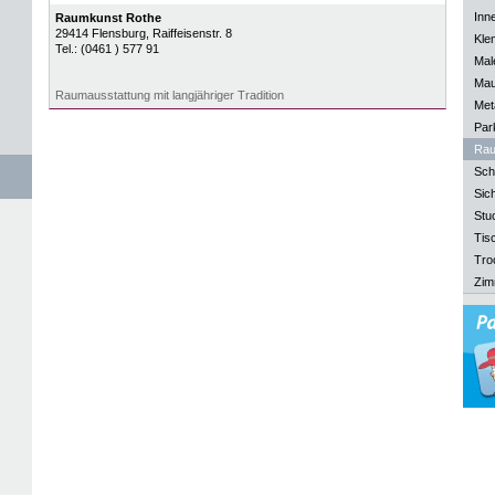
Inn
Raumkunst Rothe
29414
Flensburg
, Raiffeisenstr. 8
Kle
Tel.:
(0461 ) 577 91
Mal
Mau
Raumausstattung mit langjähriger Tradition
Meta
Park
Rau
Sch
Sich
Stu
Tisc
Tro
Zim