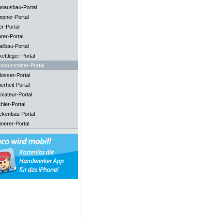
enausbau-Portal
mpner-Portal
er-Portal
rer-Portal
llbau-Portal
ettleger-Portal
mausstatter-Portal
losser-Portal
erheit-Portal
ckateur-Portal
hler-Portal
ckenbau-Portal
merer-Portal