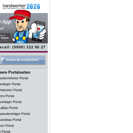
ere Portalseiten
unternehmer-Portal
enleger-Portal
hdecker-Portal
tro-Portal
senleger-Portal
aBau-Portal
aeudereiniger-Portal
uestbau-Portal
ser-Portal
-Portal