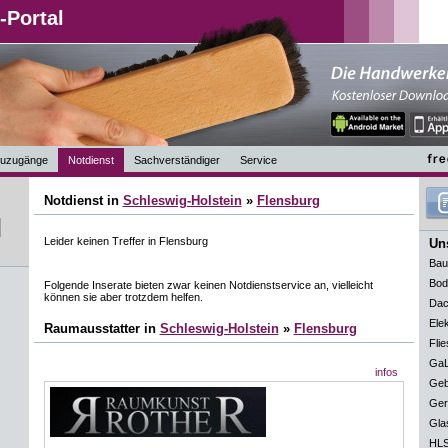
-Portal
uzugänge
Notdienst
Sachverständiger
Service
Notdienst in
Schleswig-Holstein
»
Flensburg
Leider keinen Treffer in Flensburg
Uns
Bau
Bod
Folgende Inserate bieten zwar keinen Notdienstservice an, vielleicht
können sie aber trotzdem helfen.
Dac
Elek
Raumausstatter in
Schleswig-Holstein
»
Flensburg
Flie
GaL
infos
Geb
Ger
Gla
HLS