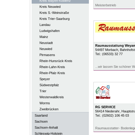
Kreis Mayen-Koblenz
Meisterbetrieb
Kreis Neuwied
Kreis S.-Weinstraße
Kreis Trier-Saarburg
Landau
Ludwigshafen
Mainz
Neustadt
Raumausstattung Weya
Neuwied
54497
Morbach
, Bahnhofst
Tel.:
(06533) 32 77
Pirmasens
Rhein-Hunsrück-Kreis
...wir lassen Sie schöner 
Rhein-Lahn-Kreis
Rhein-Pfalz-Kreis
Speyer
Südwestpfalz
Trier
Westerwaldkreis
Worms
RG SERVICE
Zweibrücken
56414
Niederahr
, Hauptstr
Saarland
Tel.:
(02602) 106 45 03
Sachsen
Sachsen-Anhalt
Raumausstatter- Bodenlege
Schleswig-Holstein