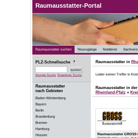
Raumausstatter-Portal
Raumausstatter suchen
Neuzugänge
Notdienst
Sachverst
Raumausstatter in
Rhe
PLZ-Schnellsuche
Leider keinen Treffer in Kr
Google Suche
Erweiterte Suche
Raumausstatter
Raumausstatter in de
nach Gebieten
Rheinland-Pfalz
»
Kre
Baden-Württemberg
Bayern
Berlin
Brandenburg
Bremen
Hamburg
Raumausstatter GROSS
Hessen