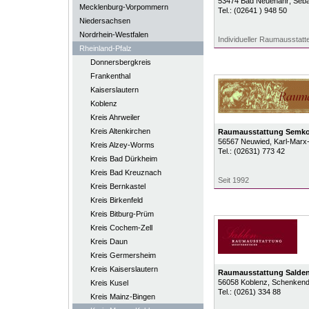
53474
Bad Neuenahr
, Seb
Mecklenburg-Vorpommern
Tel.:
(02641 ) 948 50
Niedersachsen
Nordrhein-Westfalen
Individueller Raumausstatt
Rheinland-Pfalz
Donnersbergkreis
Frankenthal
Kaiserslautern
Koblenz
Kreis Ahrweiler
Kreis Altenkirchen
Raumausstattung Semk
56567
Neuwied
, Karl-Marx-
Kreis Alzey-Worms
Tel.:
(02631) 773 42
Kreis Bad Dürkheim
Kreis Bad Kreuznach
Seit 1992
Kreis Bernkastel
Kreis Birkenfeld
Kreis Bitburg-Prüm
Kreis Cochem-Zell
Kreis Daun
Kreis Germersheim
Kreis Kaiserslautern
Raumausstattung Salde
56058
Koblenz
, Schenkend
Kreis Kusel
Tel.:
(0261) 334 88
Kreis Mainz-Bingen