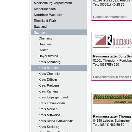
02826
Görlitz
, Dr. Friedri
Mecklenburg-Vorpommern
Tel.:
(03581) 40 25 76
Niedersachsen
Nordrhein-Westfalen
Raumausstattermeister
Rheinland-Pfalz
Saarland
Sachsen
Chemnitz
Dresden
Görlitz
Hoyerswerda
Raumausstatter Jörg Sei
01561
Thiendorf - Ponicka
Kreis Annaberg
Tel.:
(035755) 290
Kreis Bautzen
Kreis Chemnitz
Familienbetrieb in zweiter 
Kreis Döbeln
Kreis Freiberg
Kreis Kamenz
Kreis Leipziger Land
Kreis Löbau-Zittau
Kreis Meißen
Kreis Mittweida
Raumausstatter Thomas 
04159
Leipzig
, Stahmelner
Kreis Riesa-Großenhain
Tel.:
(0341) 461 59 50
Kreis Stollberg