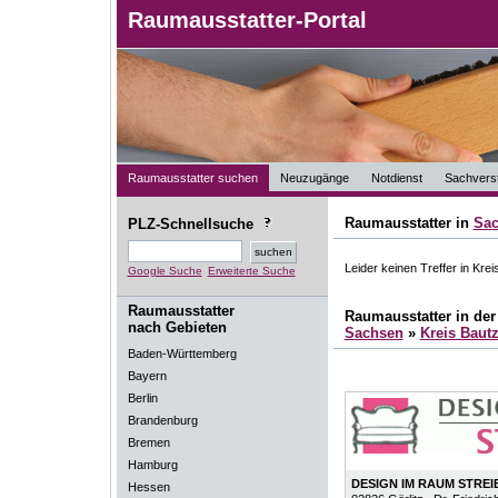
Raumausstatter-Portal
Raumausstatter suchen
Neuzugänge
Notdienst
Sachverst
Raumausstatter in
Sa
PLZ-Schnellsuche
Leider keinen Treffer in Kre
Google Suche
Erweiterte Suche
Raumausstatter
Raumausstatter in de
nach Gebieten
Sachsen
»
Kreis Baut
Baden-Württemberg
Bayern
Berlin
Brandenburg
Bremen
Hamburg
DESIGN IM RAUM STRE
Hessen