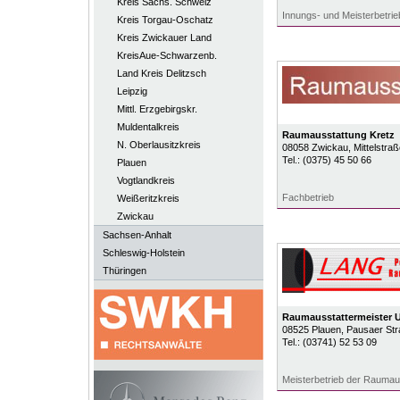
Kreis Sächs. Schweiz
Innungs- und Meisterbetrie
Kreis Torgau-Oschatz
Kreis Zwickauer Land
KreisAue-Schwarzenb.
Land Kreis Delitzsch
Leipzig
Mittl. Erzgebirgskr.
Muldentalkreis
Raumausstattung Kretz
N. Oberlausitzkreis
08058
Zwickau
, Mittelstraß
Tel.:
(0375) 45 50 66
Plauen
Vogtlandkreis
Fachbetrieb
Weißeritzkreis
Zwickau
Sachsen-Anhalt
Schleswig-Holstein
Thüringen
Raumausstattermeister 
08525
Plauen
, Pausaer St
Tel.:
(03741) 52 53 09
Meisterbetrieb der Raumau