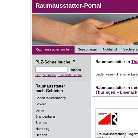
Raumausstatter-Portal
Raumausstatter suchen
Neuzugänge
Notdienst
Sachverst
Raumausstatter in
Thü
PLZ-Schnellsuche
Leider keinen Treffer in Eis
Google Suche
Erweiterte Suche
Raumausstatter
Raumausstatter in de
nach Gebieten
Thüringen
»
Eisenach
Baden-Württemberg
Bayern
Berlin
Brandenburg
Bremen
Hamburg
Raumausstattung Jäger
Hessen