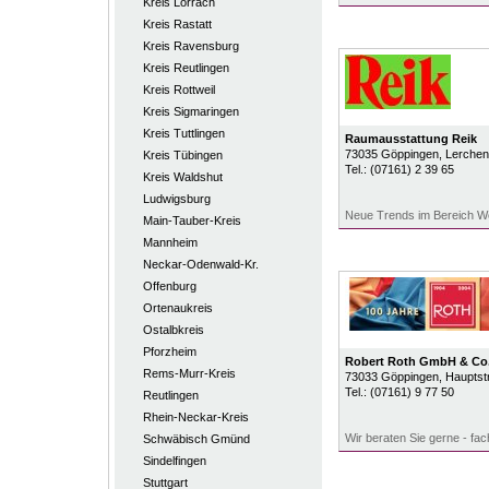
Kreis Lörrach
Kreis Rastatt
Kreis Ravensburg
Kreis Reutlingen
Kreis Rottweil
Kreis Sigmaringen
Kreis Tuttlingen
Raumausstattung Reik
73035
Göppingen
, Lerchen
Kreis Tübingen
Tel.:
(07161) 2 39 65
Kreis Waldshut
Ludwigsburg
Neue Trends im Bereich 
Main-Tauber-Kreis
Mannheim
Neckar-Odenwald-Kr.
Offenburg
Ortenaukreis
Ostalbkreis
Pforzheim
Robert Roth GmbH & Co
Rems-Murr-Kreis
73033
Göppingen
, Hauptst
Tel.:
(07161) 9 77 50
Reutlingen
Rhein-Neckar-Kreis
Wir beraten Sie gerne - fa
Schwäbisch Gmünd
Sindelfingen
Stuttgart