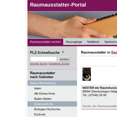
Raumausstatter-Portal
Raumausstatter suchen
Neuzugänge
Notdienst
Sachverst
Raumausstatter in
Bad
PLZ-Schnellsuche
Google Suche
Erweiterte Suche
Raumausstatter
nach Gebieten
Baden-Württemberg
NESTER der RaumAusstat
Aalen
88094
Oberteuringen-Hefi
Alb-Donau-Kreis
Tel.:
(07546) 59 99
Baden-Baden
Bodenseekreis
Nester, der Raumausstatter
Breisgau-Hochschw.
Enzkreis