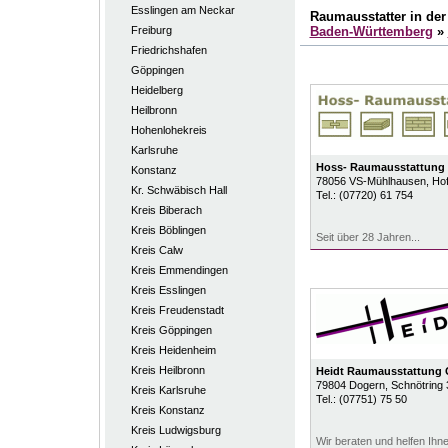
Esslingen am Neckar
Raumausstatter in de
Freiburg
Baden-Württemberg
»
Friedrichshafen
Göppingen
Heidelberg
Heilbronn
Hohenlohekreis
Karlsruhe
Hoss- Raumausstattung
Konstanz
78056
VS-Mühlhausen
, Ho
Kr. Schwäbisch Hall
Tel.:
(07720) 61 754
Kreis Biberach
Kreis Böblingen
Seit über 28 Jahren...
Kreis Calw
Kreis Emmendingen
Kreis Esslingen
Kreis Freudenstadt
Kreis Göppingen
Kreis Heidenheim
Kreis Heilbronn
Heidt Raumausstattung
79804
Dogern
, Schnötring 
Kreis Karlsruhe
Tel.:
(07751) 75 50
Kreis Konstanz
Kreis Ludwigsburg
Wir beraten und helfen Ihn