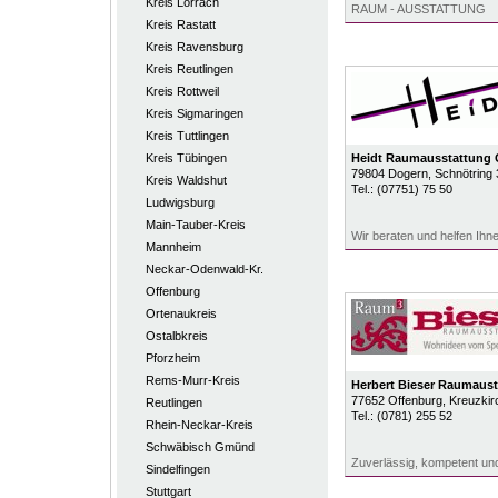
Kreis Lörrach
RAUM - AUSSTATTUNG
Kreis Rastatt
Kreis Ravensburg
Kreis Reutlingen
Kreis Rottweil
Kreis Sigmaringen
Kreis Tuttlingen
Kreis Tübingen
Heidt Raumausstattung
79804
Dogern
, Schnötring 
Kreis Waldshut
Tel.:
(07751) 75 50
Ludwigsburg
Main-Tauber-Kreis
Wir beraten und helfen Ihn
Mannheim
Neckar-Odenwald-Kr.
Offenburg
Ortenaukreis
Ostalbkreis
Pforzheim
Rems-Murr-Kreis
Herbert Bieser Raumaust
77652
Offenburg
, Kreuzkir
Reutlingen
Tel.:
(0781) 255 52
Rhein-Neckar-Kreis
Schwäbisch Gmünd
Zuverlässig, kompetent un
Sindelfingen
Stuttgart