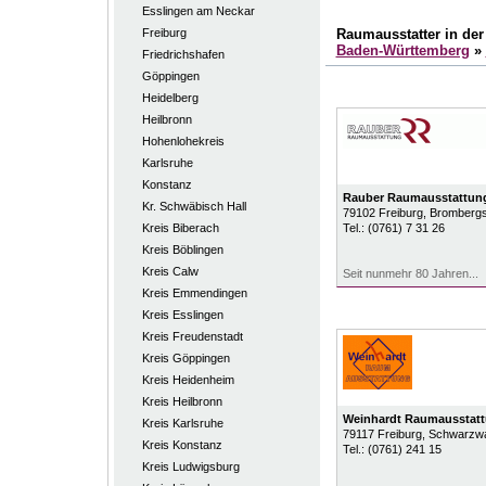
Esslingen am Neckar
Freiburg
Raumausstatter in de
Baden-Württemberg
»
Friedrichshafen
Göppingen
Heidelberg
Heilbronn
Hohenlohekreis
Karlsruhe
Konstanz
Rauber Raumausstattun
Kr. Schwäbisch Hall
79102
Freiburg
, Brombergs
Kreis Biberach
Tel.:
(0761) 7 31 26
Kreis Böblingen
Kreis Calw
Seit nunmehr 80 Jahren...
Kreis Emmendingen
Kreis Esslingen
Kreis Freudenstadt
Kreis Göppingen
Kreis Heidenheim
Kreis Heilbronn
Weinhardt Raumausstat
Kreis Karlsruhe
79117
Freiburg
, Schwarzwa
Kreis Konstanz
Tel.:
(0761) 241 15
Kreis Ludwigsburg