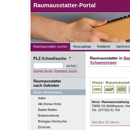
Raumausstatter-Portal
Raumausstatter suchen
Neuzugänge
Notdienst
Sachverst
Raumausstatter in
Bad
PLZ-Schnellsuche
Schwenningen
Google Suche
Erweiterte Suche
Raumausstatter
nach Gebieten
Baden-Württemberg
Aalen
Hoss- Raumausstattung
Alb-Donau-Kreis
78056
VS-Mühlhausen
, Ho
Baden-Baden
Tel.:
(07720) 61 754
Bodenseekreis
Breisgau-Hochschw.
Seit über 28 Jahren...
Enzkreis